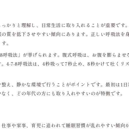
名古屋市港区の生活リズムと睡眠の関係
無呼吸症候群予防に役立つ日々の睡眠対策
しっかりと理解し、日常生活に取り入れることが重要です
呼吸器内科を活用した睡眠改善の工夫
眠の質を低下させやすい傾向にあります。正しい呼吸法を
睡眠の質を高めるための生活習慣のコツ
ます。
快適な生活を叶える呼吸法の実践術
7-8呼吸法」が挙げられます。腹式呼吸は、お腹を膨らま
呼吸法で毎日の睡眠トラブルを改善する
。4-7-8呼吸法は、4秒吸って7秒止め、8秒かけて吐く
実践しやすい呼吸法で睡眠の質を高める
いびき治療をサポートする呼吸のコツ
を整え、静かな環境で行うことがポイントです。最初は1日
心身の疲れを癒すリラックス呼吸の方法
少なく、どの年代の方にも取り入れやすいのが特徴です。
無呼吸症候群対策に役立つ呼吸法の知識
睡眠時無呼吸症候群のリスクと対策を知る
睡眠時無呼吸症候群の主なリスクを解説
、仕事や家事、育児に追われて睡眠習慣が乱れやすい傾向
症状改善に役立つ正しい睡眠習慣の作り方