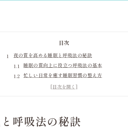
目次
夜の質を高める睡眠と呼吸法の秘訣
睡眠の質向上に役立つ呼吸法の基本
忙しい日常を癒す睡眠習慣の整え方
無呼吸症候群対策に有効な睡眠リズム
良質な夜を導くリラックス呼吸法の実践
ストレス軽減と睡眠改善のための工夫
名古屋市港区における健康的な睡眠習慣
眠と呼吸法の秘訣
健康維持に欠かせない睡眠習慣の見直し