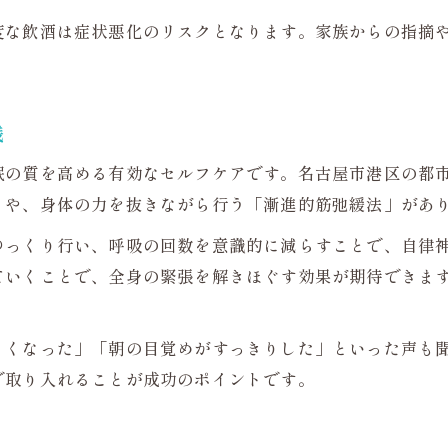
いびきや眠気から解放される快眠習慣の実践
度な飲酒は症状悪化のリスクとなります。家族からの指摘
健康的な睡眠習慣が生活の質を左右する理由
呼吸の整え方で日々のパフォーマンス向上
践
眠の質を高める有効なセルフケアです。名古屋市港区の都
」や、身体の力を抜きながら行う「漸進的筋弛緩法」があ
ゆっくり行い、呼吸の回数を意識的に減らすことで、自律
ていくことで、全身の緊張を解きほぐす効果が期待できます
くくなった」「朝の目覚めがすっきりした」といった声も
で取り入れることが成功のポイントです。