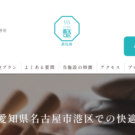
善術
金プラン
よくある質問
当施設の特徴
アクセス
ブ
蒸気
健康
美容
愛知県名古屋市港区での快
リラクゼーション