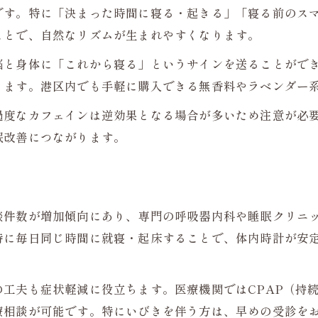
です。特に「決まった時間に寝る・起きる」「寝る前のスマ
無呼吸症候群の早期発見と治療の重要性
ことで、自然なリズムが生まれやすくなります。
呼吸法を取り入れたリスク軽減策とは
脳と身体に「これから寝る」というサインを送ることがで
信頼できる医療機関選びと睡眠の関係
ります。港区内でも手軽に購入できる無香料やラベンダー
日常に取り入れたい睡眠質向上のコツ
過度なカフェインは逆効果となる場合が多いため注意が必
睡眠の質を上げる日々のルーティン提案
眠改善につながります。
ストレス軽減に役立つ簡単な睡眠改善法
呼吸法を活用した快適な夜の過ごし方
睡眠時の環境調整による無呼吸症候群対策
談件数が増加傾向にあり、専門の呼吸器内科や睡眠クリニ
小児も安心できる睡眠の整え方を知る
特に毎日同じ時間に就寝・起床することで、体内時計が安
明日への活力につながる呼吸と睡眠の知恵
呼吸法と睡眠で毎日をもっと元気に過ごす
工夫も症状軽減に役立ちます。医療機関ではCPAP（持
無呼吸症候群対策で充実した朝を迎える方法
療相談が可能です。特にいびきを伴う方は、早めの受診を