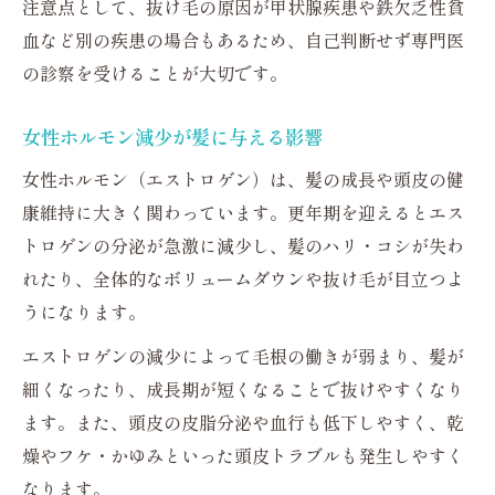
注意点として、抜け毛の原因が甲状腺疾患や鉄欠乏性貧
栄養バランスを意識した髪の食生活とは
血など別の疾患の場合もあるため、自己判断せず専門医
頭皮マッサージで実感できる効果と方法
の診察を受けることが大切です。
生活習慣見直しが髪に与える意外な影響
女性ホルモン減少が髪に与える影響
市販品を使った簡単ホームケアテクニック
女性ホルモン（エストロゲン）は、髪の成長や頭皮の健
毎日の習慣で髪を守る生活改善術
康維持に大きく関わっています。更年期を迎えるとエス
更年期世代が意識すべき睡眠と髪の関係
トロゲンの分泌が急激に減少し、髪のハリ・コシが失わ
食事改善で更年期の抜け毛を防ぐコツ
れたり、全体的なボリュームダウンや抜け毛が目立つよ
正しいシャンプー方法で頭皮を健やかに保
うになります。
つ
エストロゲンの減少によって毛根の働きが弱まり、髪が
紫外線対策が髪の健康維持に役立つ理由
細くなったり、成長期が短くなることで抜けやすくなり
ストレス軽減が抜け毛予防に与える効果
ます。また、頭皮の皮脂分泌や血行も低下しやすく、乾
更年期の抜け毛不安を解消する一歩
燥やフケ・かゆみといった頭皮トラブルも発生しやすく
更年期の抜け毛と前向きに向き合う考え方
なります。